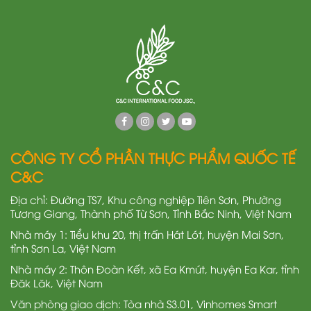
CÔNG TY CỔ PHẦN THỰC PHẨM QUỐC TẾ
C&C
Địa chỉ: Đường TS7, Khu công nghiệp Tiên Sơn, Phường
Tương Giang, Thành phố Từ Sơn, Tỉnh Bắc Ninh, Việt Nam
Nhà máy 1: Tiểu khu 20, thị trấn Hát Lót, huyện Mai Sơn,
tỉnh Sơn La, Việt Nam
Nhà máy 2: Thôn Đoàn Kết, xã Ea Kmút, huyện Ea Kar, tỉnh
Đăk Lăk, Việt Nam
Văn phòng giao dịch: Tòa nhà S3.01, Vinhomes Smart