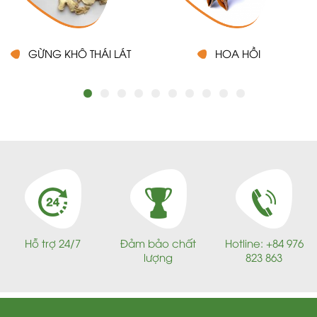
GỪNG KHÔ THÁI LÁT
HOA HỒI
Hỗ trợ 24/7
Đảm bảo chất
Hotline: +84 976
lượng
823 863