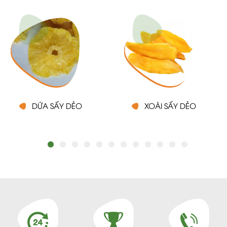
DỨA SẤY DẺO
XOÀI SẤY DẺO