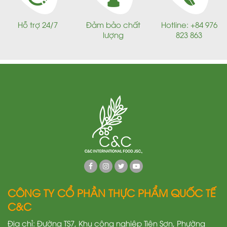
Hỗ trợ 24/7
Đảm bảo chất
Hotline: +84 976
lượng
823 863
CÔNG TY CỔ PHẦN THỰC PHẨM QUỐC TẾ
C&C
Địa chỉ: Đường TS7, Khu công nghiệp Tiên Sơn, Phường