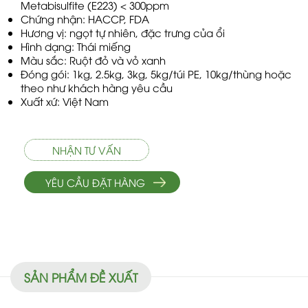
Metabisulfite (E223) < 300ppm
Chứng nhận: HACCP, FDA
Hương vị: ngọt tự nhiên, đặc trưng của ổi
Hình dạng: Thái miếng
Màu sắc: Ruột đỏ và vỏ xanh
Đóng gói: 1kg, 2.5kg, 3kg, 5kg/túi PE, 10kg/thùng hoặc
theo như khách hàng yêu cầu
Xuất xứ: Việt Nam
NHẬN TƯ VẤN
YÊU CẦU ĐẶT HÀNG
SẢN PHẨM ĐỀ XUẤT