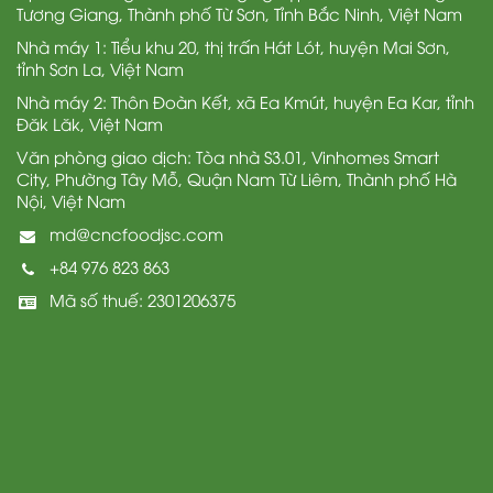
Tương Giang, Thành phố Từ Sơn, Tỉnh Bắc Ninh, Việt Nam
Nhà máy 1: Tiểu khu 20, thị trấn Hát Lót, huyện Mai Sơn,
tỉnh Sơn La, Việt Nam
Nhà máy 2: Thôn Đoàn Kết, xã Ea Kmút, huyện Ea Kar, tỉnh
Đăk Lăk, Việt Nam
Văn phòng giao dịch: Tòa nhà S3.01, Vinhomes Smart
City, Phường Tây Mỗ, Quận Nam Từ Liêm, Thành phố Hà
Nội, Việt Nam
md@cncfoodjsc.com
+84 976 823 863
Mã số thuế: 2301206375