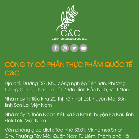
CÔNG TY CỔ PHẦN THỰC PHẨM QUỐC TẾ
C&C
Địa chỉ: Đường TS7, Khu công nghiệp Tiên Sơn, Phường
Tương Giang, Thành phố Từ Sơn, Tỉnh Bắc Ninh, Việt Nam
Nhà máy 1: Tiểu khu 20, thị trấn Hát Lót, huyện Mai Sơn,
tỉnh Sơn La, Việt Nam
Nhà máy 2: Thôn Đoàn Kết, xã Ea Kmút, huyện Ea Kar, tỉnh
Đăk Lăk, Việt Nam
Văn phòng giao dịch: Tòa nhà S3.01, Vinhomes Smart
City, Phường Tây Mỗ, Quận Nam Từ Liêm, Thành phố Hà