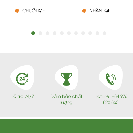
CHUỐI IQF
NHÃN IQF
Hỗ trợ 24/7
Đảm bảo chất
Hotline: +84 976
lượng
823 863