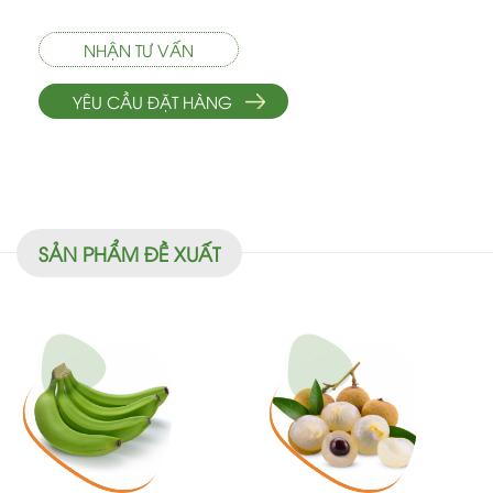
NHẬN TƯ VẤN
YÊU CẦU ĐẶT HÀNG
SẢN PHẨM ĐỀ XUẤT