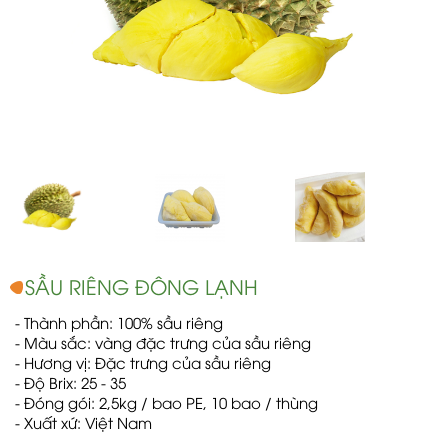
SẦU RIÊNG ĐÔNG LẠNH
- Thành phần: 100% sầu riêng
- Màu sắc: vàng đặc trưng của sầu riêng
- Hương vị: Đặc trưng của sầu riêng
- Độ Brix: 25 - 35
- Đóng gói: 2,5kg / bao PE, 10 bao / thùng
- Xuất xứ: Việt Nam