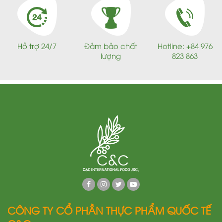
Hỗ trợ 24/7
Đảm bảo chất
Hotline: +84 976
lượng
823 863
CÔNG TY CỔ PHẦN THỰC PHẨM QUỐC TẾ