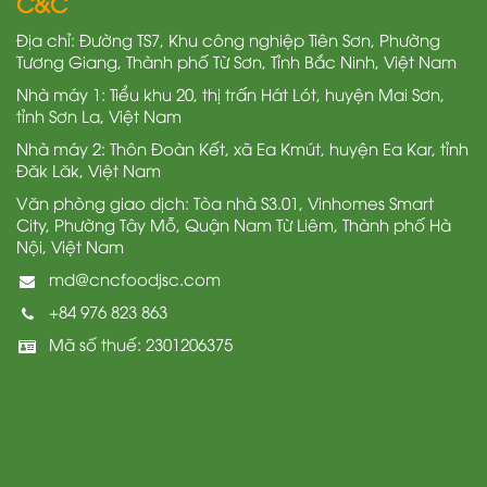
C&C
Địa chỉ: Đường TS7, Khu công nghiệp Tiên Sơn, Phường
Tương Giang, Thành phố Từ Sơn, Tỉnh Bắc Ninh, Việt Nam
Nhà máy 1: Tiểu khu 20, thị trấn Hát Lót, huyện Mai Sơn,
tỉnh Sơn La, Việt Nam
Nhà máy 2: Thôn Đoàn Kết, xã Ea Kmút, huyện Ea Kar, tỉnh
Đăk Lăk, Việt Nam
Văn phòng giao dịch: Tòa nhà S3.01, Vinhomes Smart
City, Phường Tây Mỗ, Quận Nam Từ Liêm, Thành phố Hà
Nội, Việt Nam
md@cncfoodjsc.com
+84 976 823 863
Mã số thuế: 2301206375