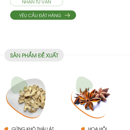
NHẬN TƯ VẤN
YÊU CẦU ĐẶT HÀNG
SẢN PHẨM ĐỀ XUẤT
GỪNG KHÔ THÁI LÁT
HOA HỒI