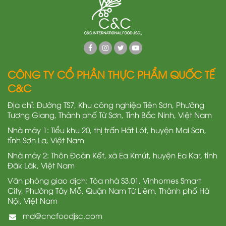
CÔNG TY CỔ PHẦN THỰC PHẨM QUỐC TẾ
C&C
Địa chỉ: Đường TS7, Khu công nghiệp Tiên Sơn, Phường
Tương Giang, Thành phố Từ Sơn, Tỉnh Bắc Ninh, Việt Nam
Nhà máy 1: Tiểu khu 20, thị trấn Hát Lót, huyện Mai Sơn,
tỉnh Sơn La, Việt Nam
Nhà máy 2: Thôn Đoàn Kết, xã Ea Kmút, huyện Ea Kar, tỉnh
Đăk Lăk, Việt Nam
Văn phòng giao dịch: Tòa nhà S3.01, Vinhomes Smart
City, Phường Tây Mỗ, Quận Nam Từ Liêm, Thành phố Hà
Nội, Việt Nam
md@cncfoodjsc.com