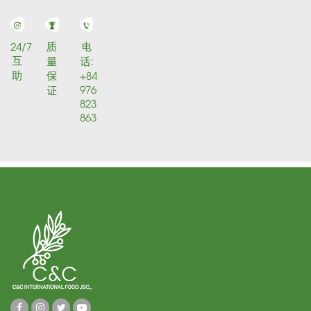
24/7
质
电
互
量
话:
助
保
+84
976
证
823
863