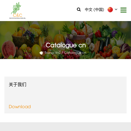
中文 (中国)
Catalogue cn
Trang chủ
Catalogue cn
关于我们
Download