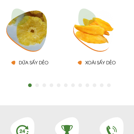
DỨA SẤY DẺO
XOÀI SẤY DẺO