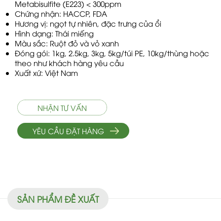
Metabisulfite (E223) < 300ppm
Chứng nhận: HACCP, FDA
Hương vị: ngọt tự nhiên, đặc trưng của ổi
Hình dạng: Thái miếng
Màu sắc: Ruột đỏ và vỏ xanh
Đóng gói: 1kg, 2.5kg, 3kg, 5kg/túi PE, 10kg/thùng hoặc
theo như khách hàng yêu cầu
Xuất xứ: Việt Nam
NHẬN TƯ VẤN
YÊU CẦU ĐẶT HÀNG
SẢN PHẨM ĐỀ XUẤT