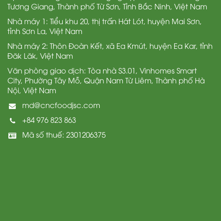
Tương Giang, Thành phố Từ Sơn, Tỉnh Bắc Ninh, Việt Nam
Nhà máy 1: Tiểu khu 20, thị trấn Hát Lót, huyện Mai Sơn,
tỉnh Sơn La, Việt Nam
Nhà máy 2: Thôn Đoàn Kết, xã Ea Kmút, huyện Ea Kar, tỉnh
Đăk Lăk, Việt Nam
Văn phòng giao dịch: Tòa nhà S3.01, Vinhomes Smart
City, Phường Tây Mỗ, Quận Nam Từ Liêm, Thành phố Hà
Nội, Việt Nam
md@cncfoodjsc.com
+84 976 823 863
Mã số thuế: 2301206375