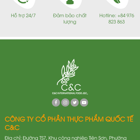
Hỗ trợ 24/7
Đảm bảo chất
Hotline: +84 976
lượng
823 863
CÔNG TY CỔ PHẦN THỰC PHẨM QUỐC TẾ
C&C
Địa chỉ: Đường TS7, Khu công nghiệp Tiên Sơn, Phường